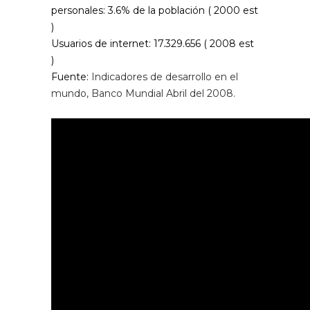
personales:
3.6% de la población ( 2000 est
)
Usuarios de internet:
17.329.656 ( 2008 est
)
Fuente:
Indicadores de desarrollo en el
mundo, Banco Mundial Abril del 2008.