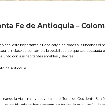
anta Fe de Antioquia – Colom
ñidad, esta importante ciudad carga en todos sus rincones el h
ural e incluso se contempla la posibilidad de que sea declarada 
 junto con sus habitantes amables y alegres.
to de Antioquia
n tomando la Vía al mar y atravezando el Tunel de Occidente-San 
 de su historia, su base económica ha sido la explotación de or