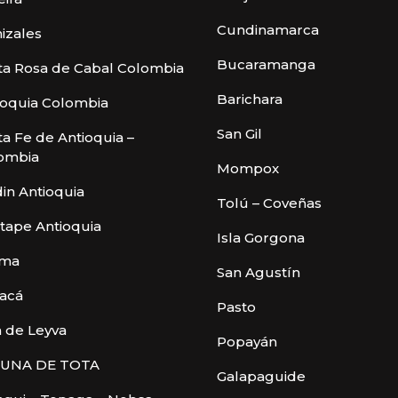
Cundinamarca
izales
Bucaramanga
ta Rosa de Cabal Colombia
Barichara
ioquia Colombia
San Gil
ta Fe de Antioquia –
ombia
Mompox
din Antioquia
Tolú – Coveñas
tape Antioquia
Isla Gorgona
ima
San Agustín
acá
Pasto
a de Leyva
Popayán
UNA DE TOTA
Galapaguide