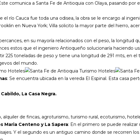
Este comunica a Santa Fe de Antioquia con Olaya, pasando por e
el río Cauca fue toda una odisea, la obra se le encargo al ingen
klin en Nueva York; Villa solicito la mayor parte del hierro, acer
ercances, en su mayoría relacionados con el peso, la longitud qu
ces estos que el ingeniero Antioqueño solucionaría haciendo uso 
stir 225 toneladas de peso y tiene una longitud de 291 mts, en el
gevos del mundo.
mas
: Se encuentra ubicada en la vereda El Espinal. Esta casa pert
l Cabildo, La Casa Negra.
s Maria Centeno y La Sapera
: En el primero se puede realizar
sajes. Y el segundo es un antiguo camino donde se recorren los 
n.