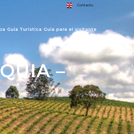
Contacto
pa
Guía Turística
Guía para el visitante
QUIA –