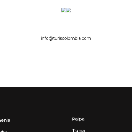
info@turiscolombia.com
Paipa
enia
Tunja
eira