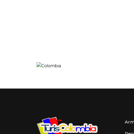
Arm
Per