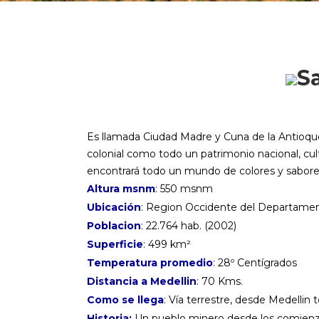
S
Es llamada Ciudad Madre y Cuna de la Antioque
colonial como todo un patrimonio nacional, cult
encontrará todo un mundo de colores y sabores
Altura msnm
: 550 msnm
Ubicación
: Region Occidente del Departamen
Poblacion
: 22.764 hab. (2002)
Superficie
: 499 km²
Temperatura promedio
: 28º Centígrados
Distancia a Medellin
: 70 Kms.
Como se llega
: Vía terrestre, desde Medelli
Historia:
Un pueblo minero desde los comienzos