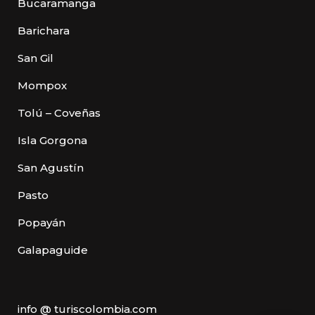
Bucaramanga
Barichara
San Gil
Mompox
Tolú – Coveñas
Isla Gorgona
San Agustín
Pasto
Popayán
Galapaguide
info @ turiscolombia.com