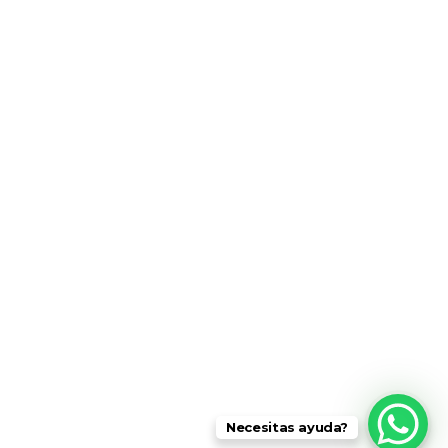
Isla Gorgona
San Agustín
Pasto
Popayán
Galapaguide
info @ turiscolombia.com
Contacto
Colombia Travel
Necesitas ayuda?