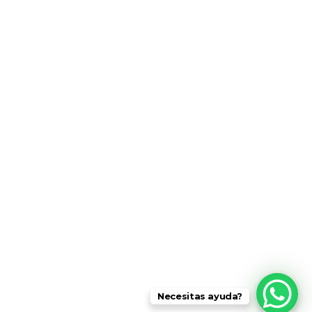
Isla Gorgona
San Agustín
Pasto
Popayán
Galapaguide
info @ turiscolombia.com
Contacto
Colombia Travel
Necesitas ayuda?