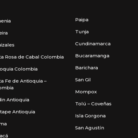
Paipa
enia
Tunja
eira
Cundinamarca
izales
Bucaramanga
ta Rosa de Cabal Colombia
Barichara
ioquia Colombia
San Gil
ta Fe de Antioquia –
ombia
Mompox
din Antioquia
Tolú – Coveñas
tape Antioquia
Isla Gorgona
ima
San Agustín
acá