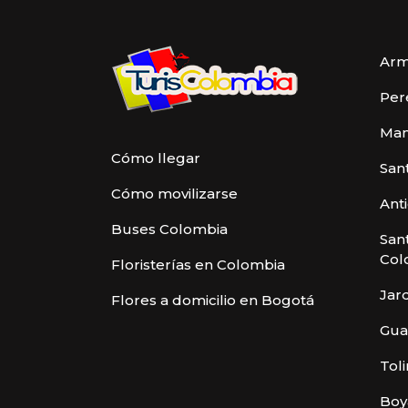
Arm
Per
Man
Cómo llegar
San
Cómo movilizarse
Ant
Buses Colombia
San
Col
Floristerías en Colombia
Jar
Flores a domicilio en Bogotá
Gua
Tol
Boy