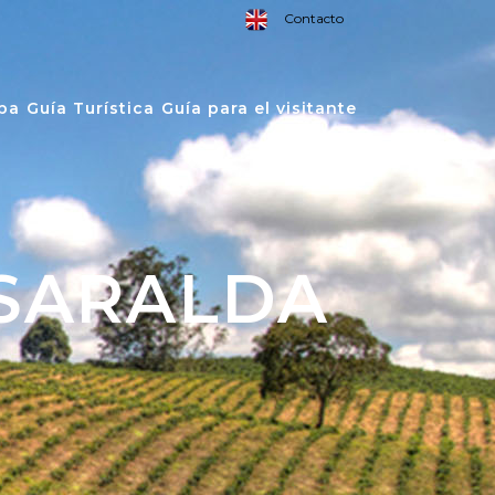
Contacto
pa
Guía Turística
Guía para el visitante
ISARALDA