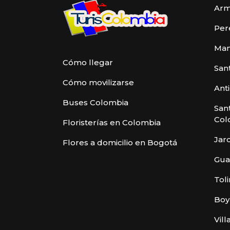
Arm
Per
Man
Cómo llegar
San
Cómo movilizarse
Ant
Buses Colombia
San
Col
Floristerías en Colombia
Jar
Flores a domicilio en Bogotá
Gua
Tol
Boy
Vill