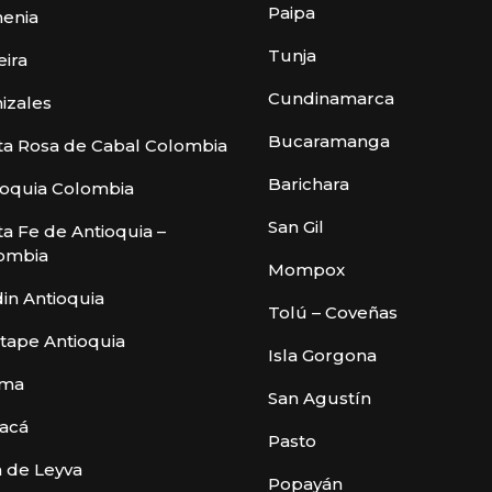
Paipa
enia
Tunja
eira
Cundinamarca
izales
Bucaramanga
ta Rosa de Cabal Colombia
Barichara
ioquia Colombia
San Gil
ta Fe de Antioquia –
ombia
Mompox
din Antioquia
Tolú – Coveñas
tape Antioquia
Isla Gorgona
ima
San Agustín
acá
Pasto
a de Leyva
Popayán